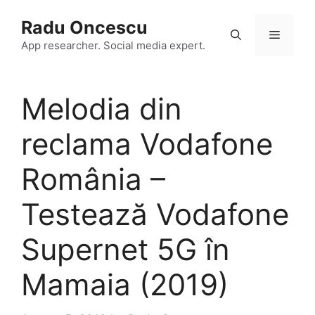
Skip
Radu Oncescu
to
Menu
content
App researcher. Social media expert.
Melodia din
reclama Vodafone
România –
Testează Vodafone
Supernet 5G în
Mamaia (2019)