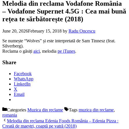
Melodia din reclama Vodafone România
– Vodafone Supernet 4.5G : Cea mai bună
rețea te sărbătorește (2018)
June 20, 2026
February 15, 2018
by
Radu Oncescu
Se numește “Wolves” și este interpretată de Sam Tinnesz (feat.
Silverberg).
Reclama o găsiți
aici
, melodia
pe iTunes
.
Share
Facebook
WhatsApp
LinkedIn
X
Email
Categories
Muzica din reclame
Tags
muzica din reclame
,
romania
Melodia din reclama Edenia Foods România – Edenia Pizza :
Creată de maeștri, coaptă pe vatră (2018)