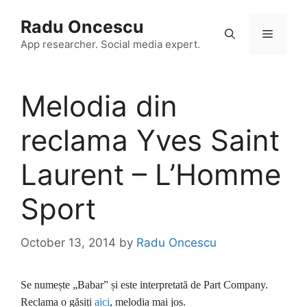
Skip
Radu Oncescu
to
Menu
content
App researcher. Social media expert.
Melodia din
reclama Yves Saint
Laurent – L’Homme
Sport
October 13, 2014
by
Radu Oncescu
Se numește „Babar” și este interpretată de Part Company.
Reclama o găsiți
aici
, melodia mai jos.