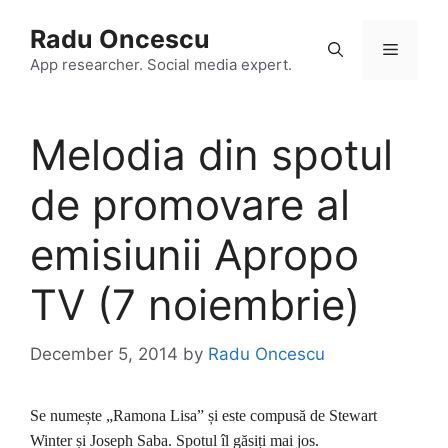
Skip
Radu Oncescu
to
Menu
content
App researcher. Social media expert.
Melodia din spotul
de promovare al
emisiunii Apropo
TV (7 noiembrie)
December 5, 2014
by
Radu Oncescu
Se numește „Ramona Lisa” și este compusă de Stewart
Winter și Joseph Saba. Spotul îl găsiți mai jos.