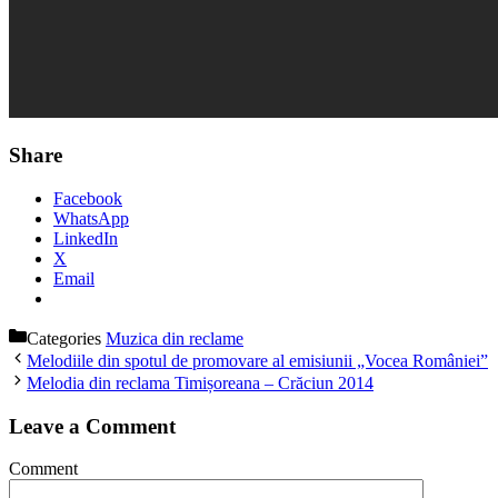
Share
Facebook
WhatsApp
LinkedIn
X
Email
Categories
Muzica din reclame
Melodiile din spotul de promovare al emisiunii „Vocea României”
Melodia din reclama Timișoreana – Crăciun 2014
Leave a Comment
Comment