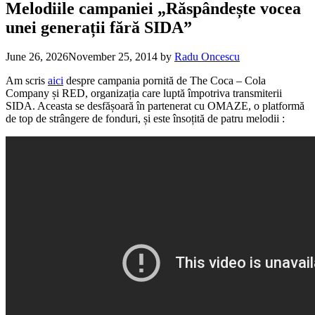
Melodiile campaniei „Răspândește vocea
unei generații fără SIDA”
June 26, 2026
November 25, 2014
by
Radu Oncescu
Am scris
aici
despre campania pornită de The Coca – Cola
Company și RED, organizația care luptă împotriva transmiterii
SIDA. Aceasta se desfășoară în partenerat cu OMAZE, o platformă
de top de strângere de fonduri, și
este însoțită de patru melodii :