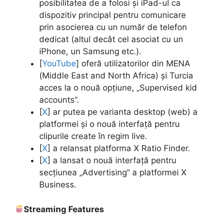
posibilitatea de a folosi și iPad-ul ca
dispozitiv principal pentru comunicare
prin asocierea cu un număr de telefon
dedicat (altul decât cel asociat cu un
iPhone, un Samsung etc.).
[
YouTube
] oferă utilizatorilor din MENA
(Middle East and North Africa) și Turcia
acces la o nouă opțiune, „Supervised kid
accounts”.
[
X
] ar putea pe varianta desktop (web) a
platformei și o nouă interfață pentru
clipurile create în regim live.
[
X
] a relansat platforma X Ratio Finder.
[
X
] a lansat o nouă interfață pentru
secțiunea „Advertising” a platformei X
Business.
Streaming Features