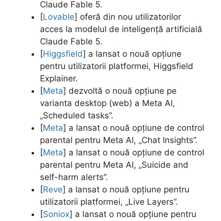
Claude Fable 5.
[
Lovable
] oferă din nou utilizatorilor
acces la modelul de inteligență artificială
Claude Fable 5.
[
Higgsfield
] a lansat o nouă opțiune
pentru utilizatorii platformei, Higgsfield
Explainer.
[
Meta
] dezvoltă o nouă opțiune pe
varianta desktop (web) a Meta Al,
„Scheduled tasks”.
[
Meta
] a lansat o nouă opțiune de control
parental pentru Meta Al, „Chat lnsights”.
[
Meta
] a lansat o nouă opțiune de control
parental pentru Meta Al, „Suicide and
self-harm alerts”.
[
Reve
] a lansat o nouă opțiune pentru
utilizatorii platformei, „Live Layers”.
[
Soniox
] a lansat o nouă opțiune pentru