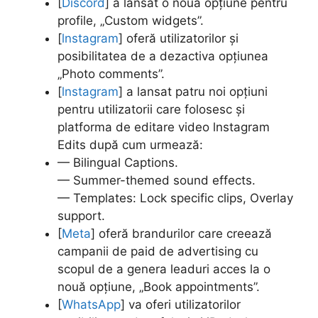
[
Discord
] a lansat o nouă opțiune pentru
profile, „Custom widgets”.
[
lnstagram
] oferă utilizatorilor și
posibilitatea de a dezactiva opțiunea
„Photo comments”.
[
lnstagram
] a lansat patru noi opțiuni
pentru utilizatorii care folosesc și
platforma de editare video lnstagram
Edits după cum urmează:
— Bilingual Captions.
— Summer-themed sound effects.
— Templates: Lock specific clips, Overlay
support.
[
Meta
] oferă brandurilor care creează
campanii de paid de advertising cu
scopul de a genera leaduri acces la o
nouă opțiune, „Book appointments”.
[
WhatsApp
] va oferi utilizatorilor