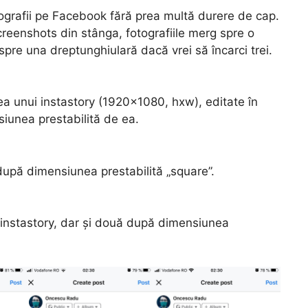
otografii pe Facebook fără prea multă durere de cap.
reenshots din stânga, fotografiile merg spre o
 spre una dreptunghiulară dacă vrei să încarci trei.
nea unui instastory (1920×1080, hxw), editate în
iunea prestabilită de ea.
după dimensiunea prestabilită „square”.
i instastory, dar și două după dimensiunea