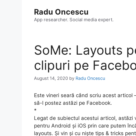
Skip
Radu Oncescu
to
content
App researcher. Social media expert.
SoMe: Layouts pe
clipuri pe Faceb
August 14, 2020
by
Radu Oncescu
Este vineri seară când scriu acest articol
să-l postez astăzi pe Facebook.
*
Legat de subiectul acestui articol, astăzi
pentru Android și iOS prin care putem încăr
layouts. Și vin și cu niște tips & tricks pent