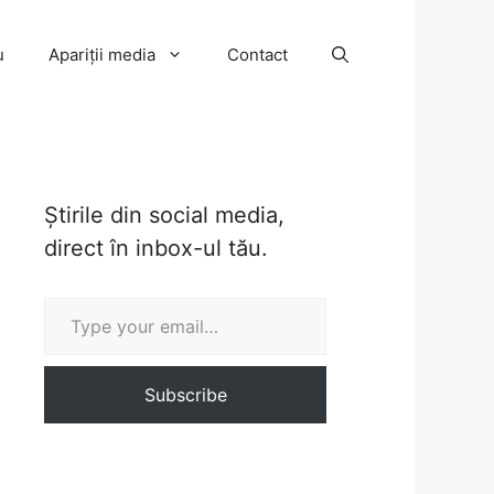
u
Apariții media
Contact
Știrile din social media,
direct în inbox-ul tău.
Type your email…
Subscribe