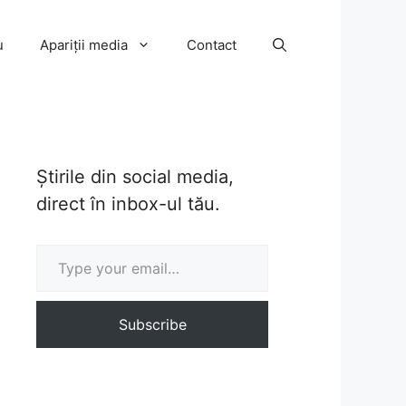
u
Apariții media
Contact
Știrile din social media,
direct în inbox-ul tău.
Type your email…
Subscribe