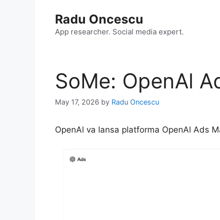
Skip
Radu Oncescu
to
content
App researcher. Social media expert.
SoMe: OpenAl A
May 17, 2026
by
Radu Oncescu
OpenAl va lansa platforma OpenAl Ads Ma