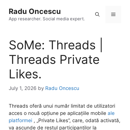
Skip
Radu Oncescu
to
Menu
content
App researcher. Social media expert.
SoMe: Threads |
Threads Private
Likes.
July 1, 2026
by
Radu Oncescu
Threads oferă unui număr limitat de utilizatori
acces o nouă opțiune pe aplicațiile mobile
ale
platformei
, „Private Likes”, care, odată activată,
va ascunde de restul participanților la