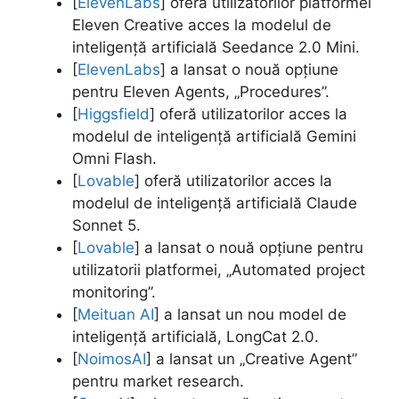
[
ElevenLabs
] oferă utilizatorilor platformei
Eleven Creative acces la modelul de
inteligență artificială Seedance 2.0 Mini.
[
ElevenLabs
] a lansat o nouă opțiune
pentru Eleven Agents, „Procedures”.
[
Higgsfield
] oferă utilizatorilor acces la
modelul de inteligență artificială Gemini
Omni Flash.
[
Lovable
] oferă utilizatorilor acces la
modelul de inteligență artificială Claude
Sonnet 5.
[
Lovable
] a lansat o nouă opțiune pentru
utilizatorii platformei, „Automated project
monitoring”.
[
Meituan AI
] a lansat un nou model de
inteligență artificială, LongCat 2.0.
[
NoimosAI
] a lansat un „Creative Agent”
pentru market research.