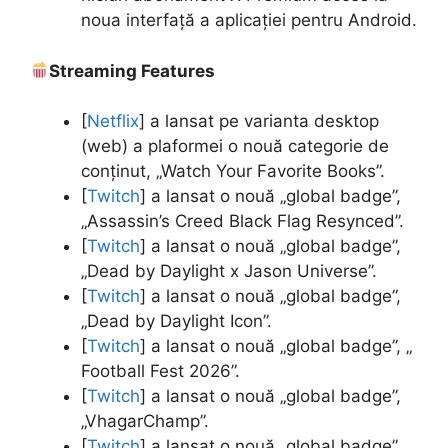
noua interfață a aplicației pentru Android.
Streaming Features
[
Netflix
] a lansat pe varianta desktop
(web) a plaformei o nouă categorie de
conținut, „Watch Your Favorite Books”.
[
Twitch
] a lansat o nouă „global badge”,
„Assassin’s Creed Black Flag Resynced”.
[
Twitch
] a lansat o nouă „global badge”,
„Dead by Daylight x Jason Universe”.
[
Twitch
] a lansat o nouă „global badge”,
„Dead by Daylight Icon”.
[
Twitch
] a lansat o nouă „global badge”, „
Football Fest 2026”.
[
Twitch
] a lansat o nouă „global badge”,
„VhagarChamp”.
[
Twitch
] a lansat o nouă „global badge”,