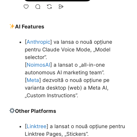
AI Features
[
Anthropic
] va lansa o nouă opțiune
pentru Claude Voice Mode, „Model
selector”.
[
NoimosAI
] a lansat o „all-in-one
autonomous AI marketing team”.
[
Meta
] dezvoltă o nouă opțiune pe
varianta desktop (web) a Meta Al,
„Custom Instructions”.
Other Platforms
[
Linktree
] a lansat o nouă opțiune pentru
Linktree Pages, „Stickers”.