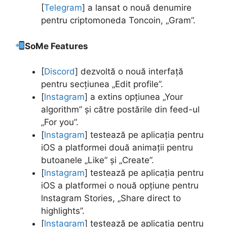
[
Telegram
] a lansat o nouă denumire
pentru criptomoneda Toncoin, „Gram”.
SoMe Features
[
Discord
] dezvoltă o nouă interfață
pentru secțiunea „Edit profile”.
[
lnstagram
] a extins opțiunea „Your
algorithm” și către postările din feed-ul
„For you”.
[
lnstagram
] testează pe aplicația pentru
iOS a platformei două animații pentru
butoanele „Like” și „Create”.
[
lnstagram
] testează pe aplicația pentru
iOS a platformei o nouă opțiune pentru
lnstagram Stories, „Share direct to
highlights”.
[
lnstagram
] testează pe aplicația pentru