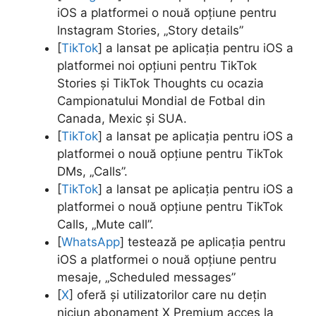
iOS a platformei o nouă opțiune pentru
lnstagram Stories, „Story details”
[
TikTok
] a lansat pe aplicația pentru iOS a
platformei noi opțiuni pentru TikTok
Stories și TikTok Thoughts cu ocazia
Campionatului Mondial de Fotbal din
Canada, Mexic și SUA.
[
TikTok
] a lansat pe aplicația pentru iOS a
platformei o nouă opțiune pentru TikTok
DMs, „Calls”.
[
TikTok
] a lansat pe aplicația pentru iOS a
platformei o nouă opțiune pentru TikTok
Calls, „Mute call”.
[
WhatsApp
] testează pe aplicația pentru
iOS a platformei o nouă opțiune pentru
mesaje, „Scheduled messages”
[
X
] oferă și utilizatorilor care nu dețin
niciun abonament X Premium acces la