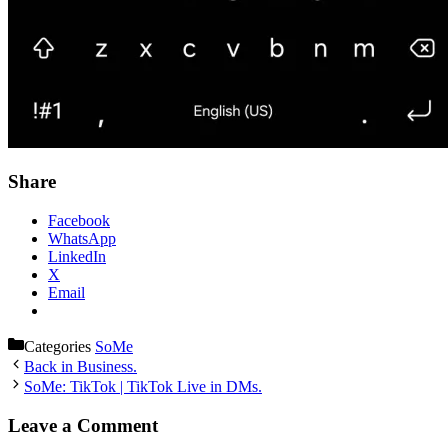
Share
Facebook
WhatsApp
LinkedIn
X
Email
Categories
SoMe
Back in Business.
SoMe: TikTok | TikTok Live in DMs.
Leave a Comment