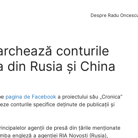
Despre Radu Oncesc
rchează conturile
 din Rusia și China
 pe
pagina de Facebook
a proiectului său „Cronica”
ze conturile specifice deținute de publicații și
rincipalelor agenții de presă din țările menționate
imba engleză a agenției RIA Novosti (Rusia),