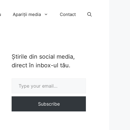
u
Apariții media
Contact
Știrile din social media,
direct în inbox-ul tău.
Type your email…
Subscribe