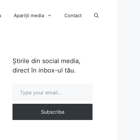
u
Apariții media
Contact
Știrile din social media,
direct în inbox-ul tău.
Type your email…
Subscribe