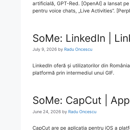
artificială, GPT-Red. [OpenAI] a lansat p
pentru voice chats, „Live Activities”. [Per
SoMe: LinkedIn | Li
July 9, 2026
by
Radu Oncescu
LinkedIn oferă și utilizatorilor din Români
platformă prin intermediul unui GIF.
SoMe: CapCut | App
June 24, 2026
by
Radu Oncescu
CapCut are pe aplicația pentru iOS a plat