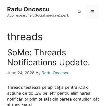
Skip
Radu Oncescu
to
Menu
content
App researcher. Social media expert.
threads
SoMe: Threads
Notifications Update.
June 24, 2026
by
Radu Oncescu
Threads testează pe aplicația pentru iOS o
acțiune de tip „Swipe left” pentru eliminarea
notificărilor primite atât din partea conturilor, cât
și a aplicației.