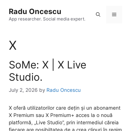
Skip
Radu Oncescu
to
Menu
content
App researcher. Social media expert.
X
SoMe: X | X Live
Studio.
July 2, 2026
by
Radu Oncescu
X oferă utilizatorilor care dețin și un abonament
X Premium sau X Premium+ acces la o nouă
platformă, „Live Studio”, prin intermediul căreia
fiecare are posibiltatea de a crea clipuri în regim