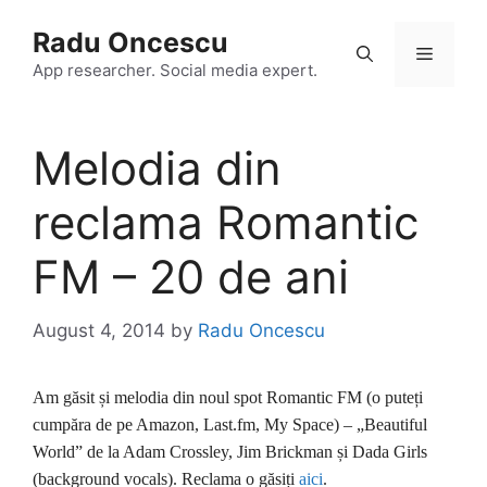
Skip
Radu Oncescu
to
Menu
content
App researcher. Social media expert.
Melodia din
reclama Romantic
FM – 20 de ani
August 4, 2014
by
Radu Oncescu
Am găsit și melodia din noul spot Romantic FM (o puteți
cumpăra de pe Amazon, Last.fm, My Space) – „Beautiful
World” de la Adam Crossley, Jim Brickman și Dada Girls
(background vocals). Reclama o găsiți
aici
.