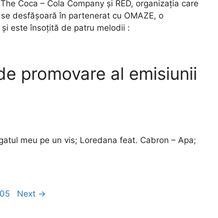
 The Coca – Cola Company și RED, organizația care
a se desfășoară în partenerat cu OMAZE, o
și este însoțită de patru melodii :
 de promovare al emisiunii
tul meu pe un vis; Loredana feat. Cabron – Apa;
age
05
Next
→