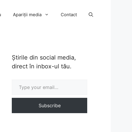
u
Apariții media
Contact
Știrile din social media,
direct în inbox-ul tău.
Type your email…
Subscribe