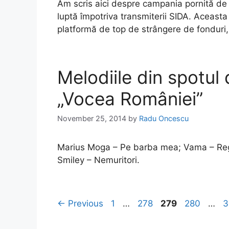
Am scris aici despre campania pornită de
luptă împotriva transmiterii SIDA. Aceast
platformă de top de strângere de fonduri, 
Melodiile din spotul
„Vocea României”
November 25, 2014
by
Radu Oncescu
Marius Moga – Pe barba mea; Vama – Rega
Smiley – Nemuritori.
Page
Page
Page
Page
P
←
Previous
1
…
278
279
280
…
3