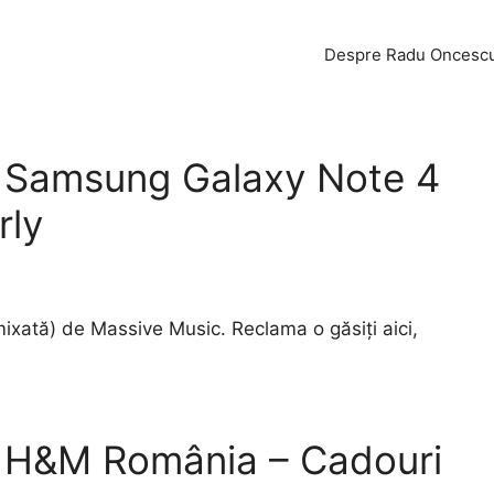
Despre Radu Oncesc
a Samsung Galaxy Note 4
rly
ixată) de Massive Music. Reclama o găsiți aici,
a H&M România – Cadouri