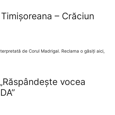
 Timișoreana – Crăciun
nterpretată de Corul Madrigal. Reclama o găsiți aici,
 „Răspândește vocea
IDA”