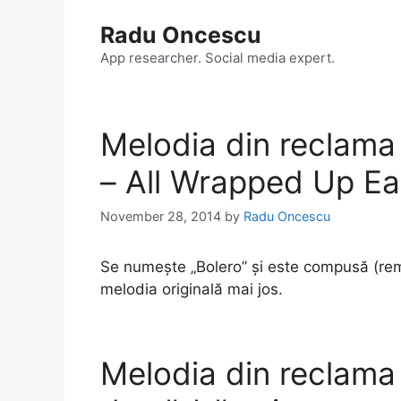
Skip
Radu Oncescu
to
content
App researcher. Social media expert.
Melodia din reclam
– All Wrapped Up Ea
November 28, 2014
by
Radu Oncescu
Se numește „Bolero” și este compusă (rem
melodia originală mai jos.
Melodia din reclam