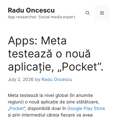
Skip
Radu Oncescu
to
Menu
content
App researcher. Social media expert.
Apps: Meta
testează o nouă
aplicație, „Pocket”.
July 2, 2026
by
Radu Oncescu
Meta testează la nivel global (în anumite
regiuni) o nouă aplicație de sine stătătoare,
„
Pocket
”, disponibilă doar în
Google Play Store
și prin intermediul căreia fiecare va avea